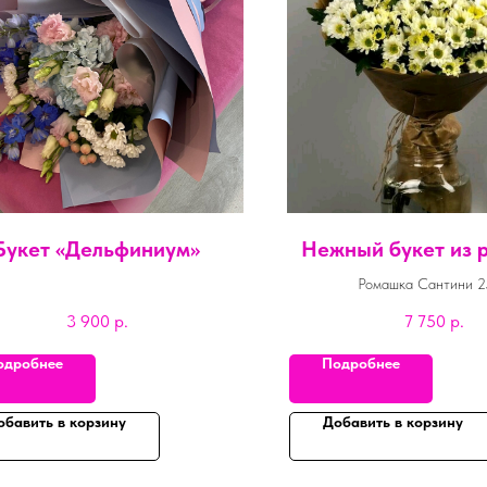
Букет «Дельфиниум»
Нежный букет из 
Ромашка Сантини 2
Упаковка крафт 1
3 900
р.
7 750
р.
одробнее
Подробнее
обавить в корзину
Добавить в корзину