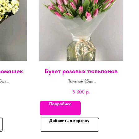
ромашек
Букет розовых тюльпанов
5шт
Тюльпан 25шт
шт
Упаковка дизайнерская 1шт
5 300
р.
Подробнее
Добавить в корзину