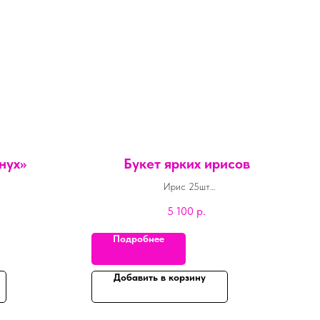
нух»
Букет ярких ирисов
Ирис 25шт
Лента атласная 2шт
5 100
р.
Подробнее
Добавить в корзину